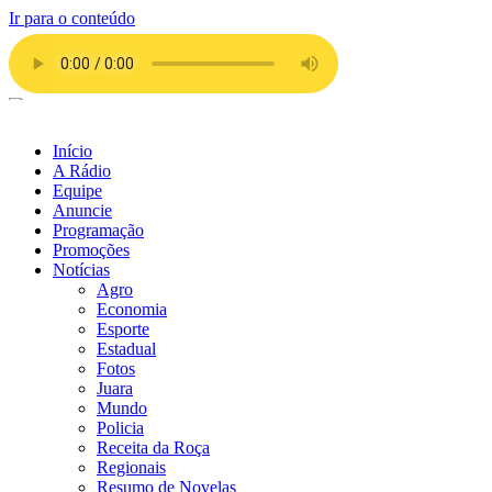
Ir para o conteúdo
Início
A Rádio
Equipe
Anuncie
Programação
Promoções
Notícias
Agro
Economia
Esporte
Estadual
Fotos
Juara
Mundo
Policia
Receita da Roça
Regionais
Resumo de Novelas