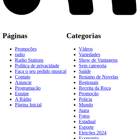
Páginas
Categorias
Promoções
Vídeos
radio
Variedades
Radio Stations
Show de Vantagens
Política de privacidade
Sem categoria
Faça o seu pedido musical
Saúde
Contato
Resumo de Novelas
Anuncie
Regionais
Programação
Receita da Roça
Equipe
Promoção
A Rádio
Policia
Página Inicial
Mundo
Juara
Fotos
Estadual
Esporte
Eleições 2024
Economia