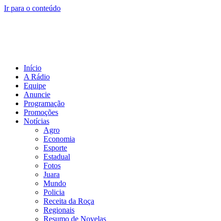
Ir para o conteúdo
Início
A Rádio
Equipe
Anuncie
Programação
Promoções
Notícias
Agro
Economia
Esporte
Estadual
Fotos
Juara
Mundo
Policia
Receita da Roça
Regionais
Resumo de Novelas