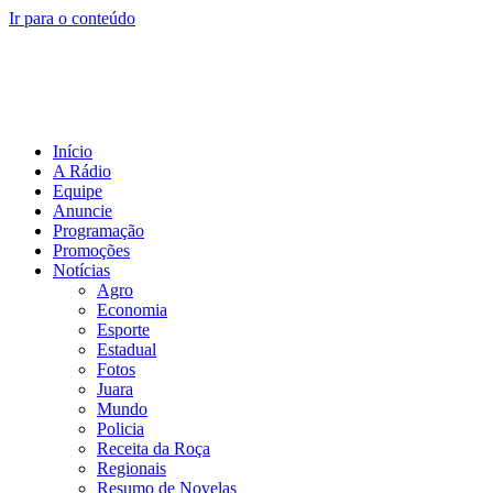
Ir para o conteúdo
Início
A Rádio
Equipe
Anuncie
Programação
Promoções
Notícias
Agro
Economia
Esporte
Estadual
Fotos
Juara
Mundo
Policia
Receita da Roça
Regionais
Resumo de Novelas