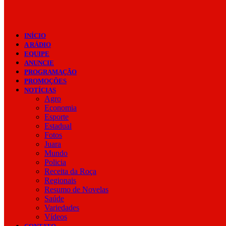
INÍCIO
A RÁDIO
EQUIPE
ANUNCIE
PROGRAMAÇÃO
PROMOÇÕES
NOTÍCIAS
Agro
Economia
Esporte
Estadual
Fotos
Juara
Mundo
Policia
Receita da Roça
Regionais
Resumo de Novelas
Saúde
Variedades
Vídeos