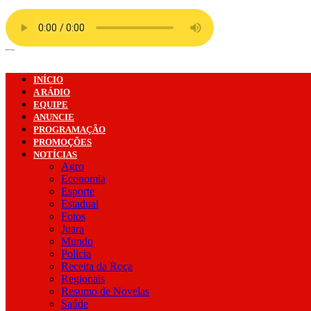
Ir
para
o
conteúdo
INÍCIO
A RÁDIO
EQUIPE
ANUNCIE
PROGRAMAÇÃO
PROMOÇÕES
NOTÍCIAS
Agro
Economia
Esporte
Estadual
Fotos
Juara
Mundo
Policia
Receita da Roça
Regionais
Resumo de Novelas
Saúde