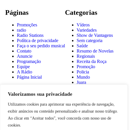
Páginas
Categorias
Promoções
Vídeos
radio
Variedades
Radio Stations
Show de Vantagens
Política de privacidade
Sem categoria
Faça o seu pedido musical
Saúde
Contato
Resumo de Novelas
Anuncie
Regionais
Programação
Receita da Roça
Equipe
Promoção
A Rádio
Policia
Página Inicial
Mundo
Juara
Fotos
Estadual
Valorizamos sua privacidade
Esporte
Eleições 2024
Utilizamos cookies para aprimorar sua experiência de navegação,
Economia
exibir anúncios ou conteúdo personalizado e analisar nosso tráfego.
Destaque
Ao clicar em “Aceitar todos”, você concorda com nosso uso de
COVID 19
Brasil
cookies.
Bastidores da Tucunaré