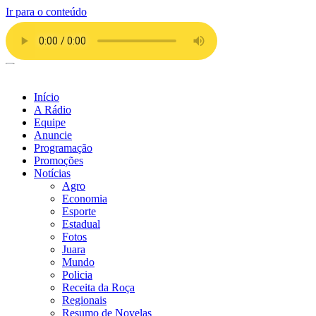
Ir para o conteúdo
Início
A Rádio
Equipe
Anuncie
Programação
Promoções
Notícias
Agro
Economia
Esporte
Estadual
Fotos
Juara
Mundo
Policia
Receita da Roça
Regionais
Resumo de Novelas