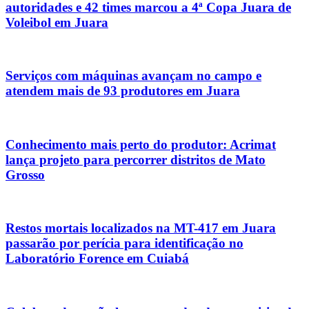
autoridades e 42 times marcou a 4ª Copa Juara de
Voleibol em Juara
Serviços com máquinas avançam no campo e
atendem mais de 93 produtores em Juara
Conhecimento mais perto do produtor: Acrimat
lança projeto para percorrer distritos de Mato
Grosso
Restos mortais localizados na MT-417 em Juara
passarão por perícia para identificação no
Laboratório Forence em Cuiabá