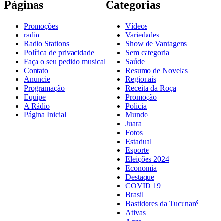
Páginas
Categorias
Promoções
Vídeos
radio
Variedades
Radio Stations
Show de Vantagens
Política de privacidade
Sem categoria
Faça o seu pedido musical
Saúde
Contato
Resumo de Novelas
Anuncie
Regionais
Programação
Receita da Roça
Equipe
Promoção
A Rádio
Policia
Página Inicial
Mundo
Juara
Fotos
Estadual
Esporte
Eleições 2024
Economia
Destaque
COVID 19
Brasil
Bastidores da Tucunaré
Ativas