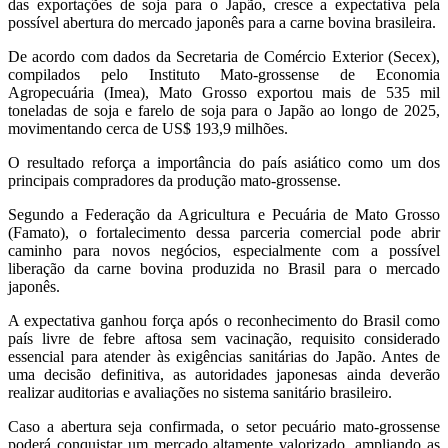
das exportações de soja para o Japão, cresce a expectativa pela
possível abertura do mercado japonês para a carne bovina brasileira.
De acordo com dados da Secretaria de Comércio Exterior (Secex),
compilados pelo Instituto Mato-grossense de Economia
Agropecuária (Imea), Mato Grosso exportou mais de 535 mil
toneladas de soja e farelo de soja para o Japão ao longo de 2025,
movimentando cerca de US$ 193,9 milhões.
O resultado reforça a importância do país asiático como um dos
principais compradores da produção mato-grossense.
Segundo a Federação da Agricultura e Pecuária de Mato Grosso
(Famato), o fortalecimento dessa parceria comercial pode abrir
caminho para novos negócios, especialmente com a possível
liberação da carne bovina produzida no Brasil para o mercado
japonês.
A expectativa ganhou força após o reconhecimento do Brasil como
país livre de febre aftosa sem vacinação, requisito considerado
essencial para atender às exigências sanitárias do Japão. Antes de
uma decisão definitiva, as autoridades japonesas ainda deverão
realizar auditorias e avaliações no sistema sanitário brasileiro.
Caso a abertura seja confirmada, o setor pecuário mato-grossense
poderá conquistar um mercado altamente valorizado, ampliando as