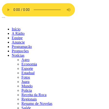
Ir
para
o
conteúdo
Início
A Rádio
Equipe
Anuncie
Programação
Promoções
Notícias
Agro
Economia
Esporte
Estadual
Fotos
Juara
Mundo
Policia
Receita da Roça
Regionais
Resumo de Novelas
Saúde