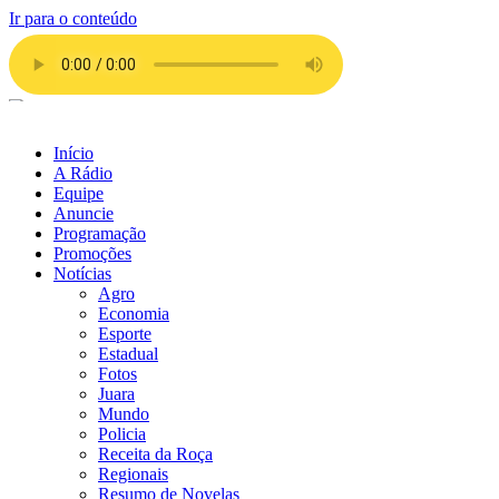
Ir para o conteúdo
Início
A Rádio
Equipe
Anuncie
Programação
Promoções
Notícias
Agro
Economia
Esporte
Estadual
Fotos
Juara
Mundo
Policia
Receita da Roça
Regionais
Resumo de Novelas