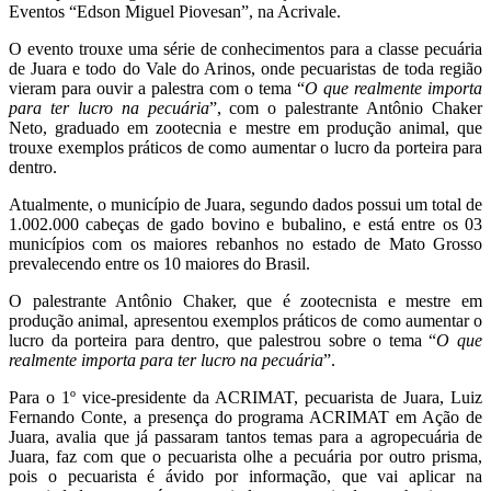
Eventos “Edson Miguel Piovesan”, na Acrivale.
O evento trouxe uma série de conhecimentos para a classe pecuária
de Juara e todo do Vale do Arinos, onde pecuaristas de toda região
vieram para ouvir a palestra com o tema “
O que realmente importa
para ter lucro na pecuária
”, com o palestrante Antônio Chaker
Neto, graduado em zootecnia e mestre em produção animal, que
trouxe exemplos práticos de como aumentar o lucro da porteira para
dentro.
Atualmente, o município de Juara, segundo dados possui um total de
1.002.000 cabeças de gado bovino e bubalino, e está entre os 03
municípios com os maiores rebanhos no estado de Mato Grosso
prevalecendo entre os 10 maiores do Brasil.
O palestrante Antônio Chaker, que é zootecnista e mestre em
produção animal, apresentou exemplos práticos de como aumentar o
lucro da porteira para dentro, que palestrou sobre o tema “
O que
realmente importa para ter lucro na pecuária
”.
Para o 1º vice-presidente da ACRIMAT, pecuarista de Juara, Luiz
Fernando Conte, a presença do programa ACRIMAT em Ação de
Juara, avalia que já passaram tantos temas para a agropecuária de
Juara, faz com que o pecuarista olhe a pecuária por outro prisma,
pois o pecuarista é ávido por informação, que vai aplicar na