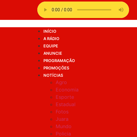
INÍCIO
A RÁDIO
EQUIPE
ANUNCIE
PROGRAMAÇÃO
PROMOÇÕES
NOTÍCIAS
Agro
Economia
Esporte
Estadual
Fotos
Juara
Mundo
Policia