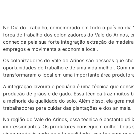
No Dia do Trabalho, comemorado em todo o país no dia 1
força de trabalho dos colonizadores do Vale do Arinos, 
conhecida pela sua forte integração extração de madeira,
empregos e movimenta a economia local.
Os colonizadores do Vale do Arinos são pessoas que ch
oportunidades de trabalho e de uma vida melhor. Com mu
transformaram o local em uma importante área produtora
A integração lavoura e pecuária é uma técnica que consi
produção de grãos e de gado. Essa técnica traz muitos b
a melhoria da qualidade do solo. Além disso, ela gera mu
trabalhadores para cuidar das plantações e dos animais.
Na região do Vale do Arinos, essa técnica é bastante util
impressionantes. Os produtores conseguem colher boas sa
ainda produzir gado de alta qualidade. Isso faz com que 