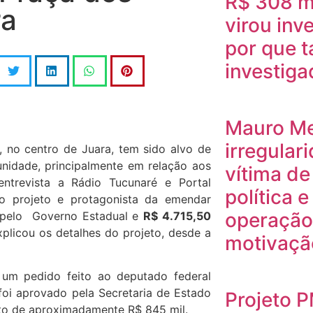
R$ 308 m
ra
virou inv
por que t
investig
Mauro M
irregular
 no centro de Juara, tem sido alvo de
nidade, principalmente em relação aos
vítima de
ntrevista a Rádio Tucunaré e Portal
política 
do projeto e protagonista da emendar
operação
pelo Governo Estadual e
R$ 4.715,50
plicou os detalhes do projeto, desde a
motivação
e um pedido feito ao deputado federal
foi aprovado pela Secretaria de Estado
Projeto 
mento de aproximadamente R$ 845 mil.