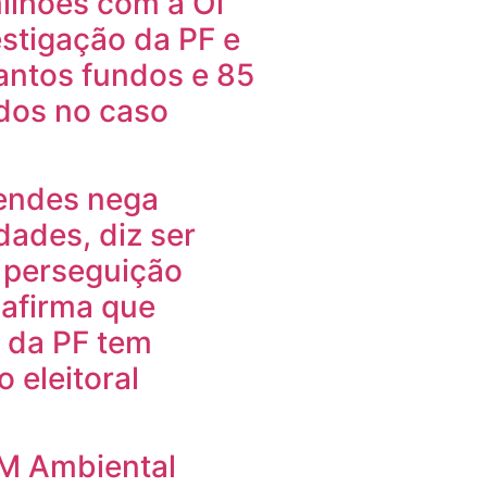
ilhões com a Oi
estigação da PF e
antos fundos e 85
ados no caso
endes nega
idades, diz ser
 perseguição
e afirma que
 da PF tem
 eleitoral
PM Ambiental