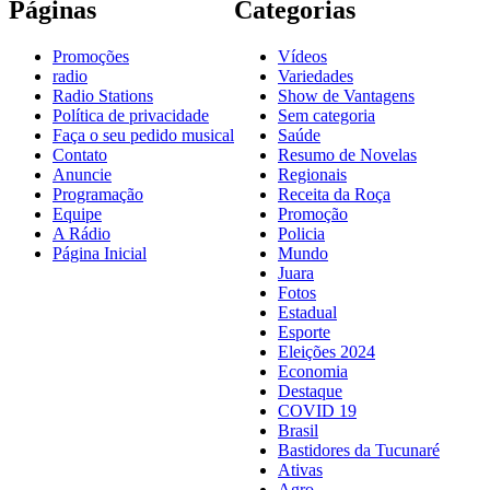
Páginas
Categorias
Promoções
Vídeos
radio
Variedades
Radio Stations
Show de Vantagens
Política de privacidade
Sem categoria
Faça o seu pedido musical
Saúde
Contato
Resumo de Novelas
Anuncie
Regionais
Programação
Receita da Roça
Equipe
Promoção
A Rádio
Policia
Página Inicial
Mundo
Juara
Fotos
Estadual
Esporte
Eleições 2024
Economia
Destaque
COVID 19
Brasil
Bastidores da Tucunaré
Ativas
Agro