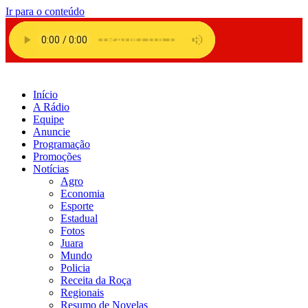
Ir para o conteúdo
Início
A Rádio
Equipe
Anuncie
Programação
Promoções
Notícias
Agro
Economia
Esporte
Estadual
Fotos
Juara
Mundo
Policia
Receita da Roça
Regionais
Resumo de Novelas