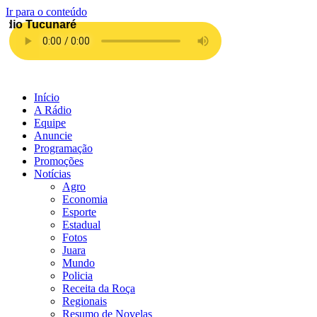
Ir para o conteúdo
Início
A Rádio
Equipe
Anuncie
Programação
Promoções
Notícias
Agro
Economia
Esporte
Estadual
Fotos
Juara
Mundo
Policia
Receita da Roça
Regionais
Resumo de Novelas