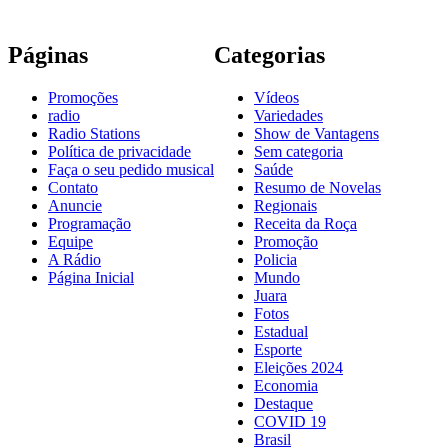
Páginas
Categorias
Promoções
Vídeos
radio
Variedades
Radio Stations
Show de Vantagens
Política de privacidade
Sem categoria
Faça o seu pedido musical
Saúde
Contato
Resumo de Novelas
Anuncie
Regionais
Programação
Receita da Roça
Equipe
Promoção
A Rádio
Policia
Página Inicial
Mundo
Juara
Fotos
Estadual
Esporte
Eleições 2024
Economia
Destaque
COVID 19
Brasil