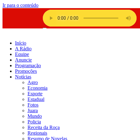
Ir para o conteúdo
Início
A Rádio
Equipe
Anuncie
Programação
Promoções
Notícias
Agro
Economia
Esporte
Estadual
Fotos
Juara
Mundo
Policia
Receita da Roça
Regionais
Resumo de Novelas