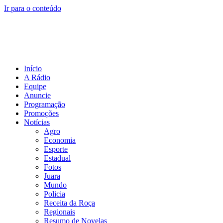
Ir para o conteúdo
Início
A Rádio
Equipe
Anuncie
Programação
Promoções
Notícias
Agro
Economia
Esporte
Estadual
Fotos
Juara
Mundo
Policia
Receita da Roça
Regionais
Resumo de Novelas