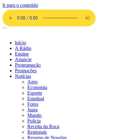
Ir para o conteúdo
Início
A Rádio
Equipe
Anuncie
Programação
Promoções
Notícias
Agro
Economia
Esporte
Estadual
Fotos
Juara
Mundo
Policia
Receita da Roça
Regionais
Resumo de Novelas