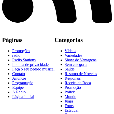
Páginas
Categorias
Promoções
Vídeos
radio
Variedades
Radio Stations
Show de Vantagens
Política de privacidade
Sem categoria
Faça o seu pedido musical
Saúde
Contato
Resumo de Novelas
Anuncie
Regionais
Programação
Receita da Roça
Equipe
Promoção
A Rádio
Policia
Página Inicial
Mundo
Juara
Fotos
Estadual