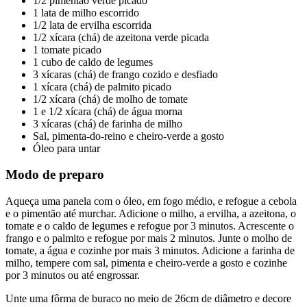
1/2 pimentão verde picado
1 lata de milho escorrido
1/2 lata de ervilha escorrida
1/2 xícara (chá) de azeitona verde picada
1 tomate picado
1 cubo de caldo de legumes
3 xícaras (chá) de frango cozido e desfiado
1 xícara (chá) de palmito picado
1/2 xícara (chá) de molho de tomate
1 e 1/2 xícara (chá) de água morna
3 xícaras (chá) de farinha de milho
Sal, pimenta-do-reino e cheiro-verde a gosto
Óleo para untar
Modo de preparo
Aqueça uma panela com o óleo, em fogo médio, e refogue a cebola
e o pimentão até murchar. Adicione o milho, a ervilha, a azeitona, o
tomate e o caldo de legumes e refogue por 3 minutos. Acrescente o
frango e o palmito e refogue por mais 2 minutos. Junte o molho de
tomate, a água e cozinhe por mais 3 minutos. Adicione a farinha de
milho, tempere com sal, pimenta e cheiro-verde a gosto e cozinhe
por 3 minutos ou até engrossar.
Unte uma fôrma de buraco no meio de 26cm de diâmetro e decore