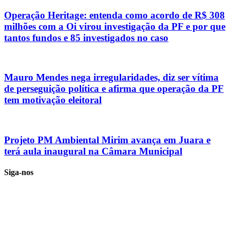
Operação Heritage: entenda como acordo de R$ 308
milhões com a Oi virou investigação da PF e por que
tantos fundos e 85 investigados no caso
Mauro Mendes nega irregularidades, diz ser vítima
de perseguição política e afirma que operação da PF
tem motivação eleitoral
Projeto PM Ambiental Mirim avança em Juara e
terá aula inaugural na Câmara Municipal
Siga-nos