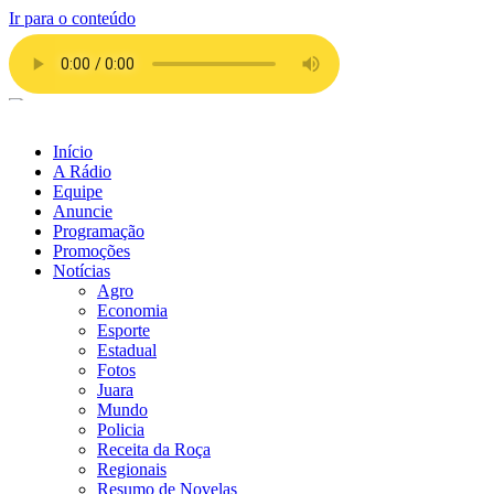
Ir para o conteúdo
Início
A Rádio
Equipe
Anuncie
Programação
Promoções
Notícias
Agro
Economia
Esporte
Estadual
Fotos
Juara
Mundo
Policia
Receita da Roça
Regionais
Resumo de Novelas