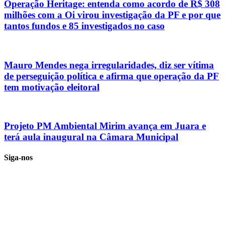
Operação Heritage: entenda como acordo de R$ 308
milhões com a Oi virou investigação da PF e por que
tantos fundos e 85 investigados no caso
Mauro Mendes nega irregularidades, diz ser vítima
de perseguição política e afirma que operação da PF
tem motivação eleitoral
Projeto PM Ambiental Mirim avança em Juara e
terá aula inaugural na Câmara Municipal
Siga-nos