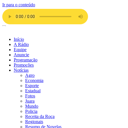
Ir para o conteúdo
Início
A Rádio
Equipe
Anuncie
Programação
Promoções
Notícias
Agro
Economia
Esporte
Estadual
Fotos
Juara
Mundo
Policia
Receita da Roça
Regionais
Resumo de Novelas