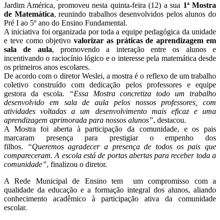
Jardim América, promoveu nesta quinta-feira (12) a sua
1ª Mostra
de Matemática
, reunindo trabalhos desenvolvidos pelos alunos do
Pré I ao 5º ano do Ensino Fundamental.
A iniciativa foi organizada por toda a equipe pedagógica da unidade
e teve como objetivo
valorizar as práticas de aprendizagem em
sala de aula
, promovendo a interação entre os alunos e
incentivando o raciocínio lógico e o interesse pela matemática desde
os primeiros anos escolares.
De acordo com o diretor Weslei, a mostra é o reflexo de um trabalho
coletivo construído com dedicação pelos professores e equipe
gestora da escola.
“Essa Mostra concretiza todo um trabalho
desenvolvido em sala de aula pelos nossos professores, com
atividades voltadas a um desenvolvimento mais eficaz e uma
aprendizagem aprimorada para nossos alunos”
, destacou.
A Mostra foi aberta à participação da comunidade, e os pais
marcaram presença para prestigiar o empenho dos
filhos.
“Queremos agradecer a presença de todos os pais que
compareceram. A escola está de portas abertas para receber toda a
comunidade”
, finalizou o diretor.
A Rede Municipal de Ensino tem um compromisso com a
qualidade da educação e a formação integral dos alunos, aliando
conhecimento acadêmico à participação ativa da comunidade
escolar.