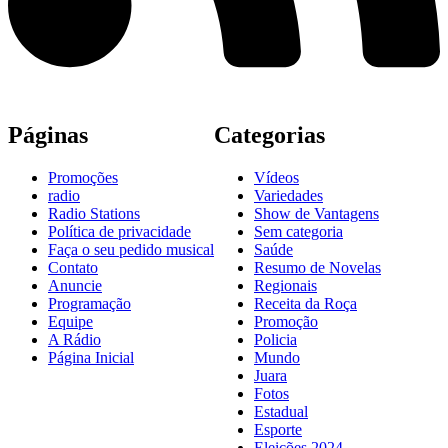
Páginas
Categorias
Promoções
Vídeos
radio
Variedades
Radio Stations
Show de Vantagens
Política de privacidade
Sem categoria
Faça o seu pedido musical
Saúde
Contato
Resumo de Novelas
Anuncie
Regionais
Programação
Receita da Roça
Equipe
Promoção
A Rádio
Policia
Página Inicial
Mundo
Juara
Fotos
Estadual
Esporte
Eleições 2024