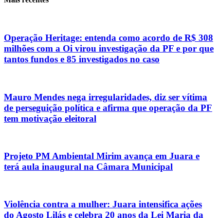
Operação Heritage: entenda como acordo de R$ 308
milhões com a Oi virou investigação da PF e por que
tantos fundos e 85 investigados no caso
Mauro Mendes nega irregularidades, diz ser vítima
de perseguição política e afirma que operação da PF
tem motivação eleitoral
Projeto PM Ambiental Mirim avança em Juara e
terá aula inaugural na Câmara Municipal
Violência contra a mulher: Juara intensifica ações
do Agosto Lilás e celebra 20 anos da Lei Maria da