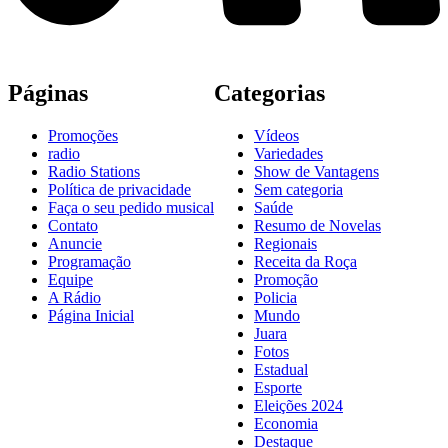
Páginas
Categorias
Promoções
Vídeos
radio
Variedades
Radio Stations
Show de Vantagens
Política de privacidade
Sem categoria
Faça o seu pedido musical
Saúde
Contato
Resumo de Novelas
Anuncie
Regionais
Programação
Receita da Roça
Equipe
Promoção
A Rádio
Policia
Página Inicial
Mundo
Juara
Fotos
Estadual
Esporte
Eleições 2024
Economia
Destaque