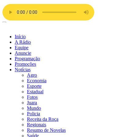
Ir
para
o
conteúdo
Início
A Rádio
Equipe
Anuncie
Programação
Promoções
Notícias
Agro
Economia
Esporte
Estadual
Fotos
Juara
Mundo
Policia
Receita da Roça
Regionais
Resumo de Novelas
Saúde