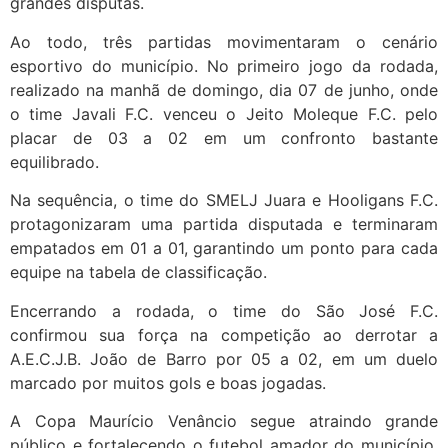
grandes disputas.
Ao todo, três partidas movimentaram o cenário
esportivo do município. No primeiro jogo da rodada,
realizado na manhã de domingo, dia 07 de junho, onde
o time Javali F.C. venceu o Jeito Moleque F.C. pelo
placar de 03 a 02 em um confronto bastante
equilibrado.
Na sequência, o time do SMELJ Juara e Hooligans F.C.
protagonizaram uma partida disputada e terminaram
empatados em 01 a 01, garantindo um ponto para cada
equipe na tabela de classificação.
Encerrando a rodada, o time do São José F.C.
confirmou sua força na competição ao derrotar a
A.E.C.J.B. João de Barro por 05 a 02, em um duelo
marcado por muitos gols e boas jogadas.
A Copa Maurício Venâncio segue atraindo grande
público e fortalecendo o futebol amador do município,