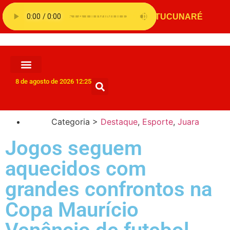
8 de agosto de 2026 12:25
Categoria >
Destaque
,
Esporte
,
Juara
Jogos seguem
aquecidos com
grandes confrontos na
Copa Maurício