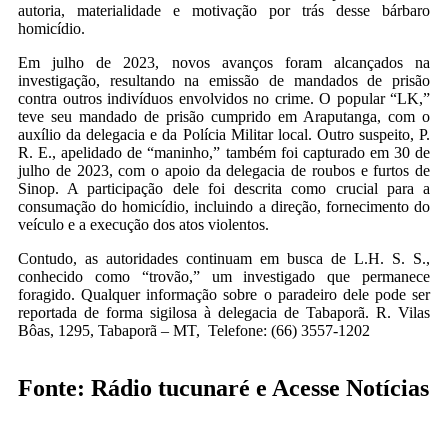
autoria, materialidade e motivação por trás desse bárbaro
homicídio.
Em julho de 2023, novos avanços foram alcançados na
investigação, resultando na emissão de mandados de prisão
contra outros indivíduos envolvidos no crime. O popular “LK,”
teve seu mandado de prisão cumprido em Araputanga, com o
auxílio da delegacia e da Polícia Militar local. Outro suspeito, P.
R. E., apelidado de “maninho,” também foi capturado em 30 de
julho de 2023, com o apoio da delegacia de roubos e furtos de
Sinop. A participação dele foi descrita como crucial para a
consumação do homicídio, incluindo a direção, fornecimento do
veículo e a execução dos atos violentos.
Contudo, as autoridades continuam em busca de L.H. S. S.,
conhecido como “trovão,” um investigado que permanece
foragido. Qualquer informação sobre o paradeiro dele pode ser
reportada de forma sigilosa à delegacia de Tabaporã.
R. Vilas
Bôas, 1295, Tabaporã – MT,
Telefone:
(66) 3557-1202
Fonte: Rádio tucunaré e Acesse Notícias