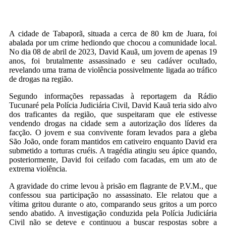
A cidade de Tabaporã, situada a cerca de 80 km de Juara, foi
abalada por um crime hediondo que chocou a comunidade local.
No dia 08 de abril de 2023, David Kauã, um jovem de apenas 19
anos, foi brutalmente assassinado e seu cadáver ocultado,
revelando uma trama de violência possivelmente ligada ao tráfico
de drogas na região.
Segundo informações repassadas à reportagem da Rádio
Tucunaré pela Polícia Judiciária Civil, David Kauã teria sido alvo
dos traficantes da região, que suspeitaram que ele estivesse
vendendo drogas na cidade sem a autorização dos líderes da
facção. O jovem e sua convivente foram levados para a gleba
São João, onde foram mantidos em cativeiro enquanto David era
submetido a torturas cruéis. A tragédia atingiu seu ápice quando,
posteriormente, David foi ceifado com facadas, em um ato de
extrema violência.
A gravidade do crime levou à prisão em flagrante de P.V.M., que
confessou sua participação no assassinato. Ele relatou que a
vítima gritou durante o ato, comparando seus gritos a um porco
sendo abatido. A investigação conduzida pela Polícia Judiciária
Civil não se deteve e continuou a buscar respostas sobre a