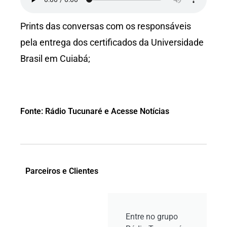
Prints das conversas com os responsáveis
pela entrega dos certificados da Universidade
Brasil em Cuiabá;
Fonte: Rádio Tucunaré e Acesse Notícias
DIPLOMA ADITADO
caso1 (10)
caso1 (11)
caso1 (1)
caso1 (2)
caso1 (3)
caso1 (4)
caso1 (5)
caso1 (6)
caso1 (7)
caso1 (8)
caso1 (9)
Parceiros e Clientes
Entre no grupo