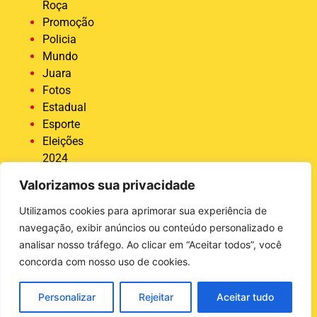
Roça
Promoção
Policia
Mundo
Juara
Fotos
Estadual
Esporte
Eleições
2024
Economia
Valorizamos sua privacidade
Destaque
COVID 19
Utilizamos cookies para aprimorar sua experiência de
Brasil
navegação, exibir anúncios ou conteúdo personalizado e
Bastidores
analisar nosso tráfego. Ao clicar em “Aceitar todos”, você
da Tucunaré
concorda com nosso uso de cookies.
Ativas
Agro
Personalizar
Rejeitar
Aceitar tudo