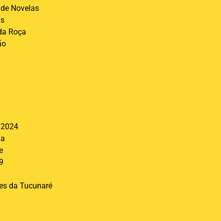
de Novelas
is
 da Roça
ão
l
 2024
ia
e
9
res da Tucunaré