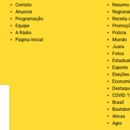
Contato
Resumo 
Anuncie
Regiona
Programação
Receita
Equipe
Promoç
A Rádio
Policia
Página Inicial
Mundo
Juara
Fotos
Estadua
Esporte
Eleições
Econom
Destaqu
COVID 1
Brasil
Bastido
Ativas
Agro