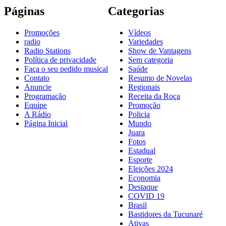
Páginas
Categorias
Promoções
Vídeos
radio
Variedades
Radio Stations
Show de Vantagens
Política de privacidade
Sem categoria
Faça o seu pedido musical
Saúde
Contato
Resumo de Novelas
Anuncie
Regionais
Programação
Receita da Roça
Equipe
Promoção
A Rádio
Policia
Página Inicial
Mundo
Juara
Fotos
Estadual
Esporte
Eleições 2024
Economia
Destaque
COVID 19
Brasil
Bastidores da Tucunaré
Ativas