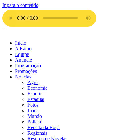
Ir para o conteúdo
Início
A Rádio
Equipe
Anuncie
Programação
Promoções
Notícias
Agro
Economia
Esporte
Estadual
Fotos
Juara
Mundo
Policia
Receita da Roça
Regionais
Resumo de Novelas