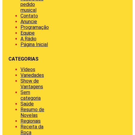
pedido
musical
Contato
Anuncie
Programação
Equipe
A Rádio
Página Inicial
CATEGORIAS
Vídeos
Variedades
Show de
Vantagens
Sem
categoria
Saúde
Resumo de
Novelas
Regionais
Receita da
Roça