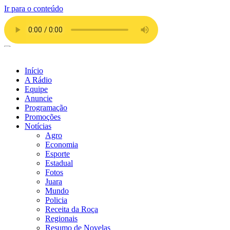
Ir para o conteúdo
Início
A Rádio
Equipe
Anuncie
Programação
Promoções
Notícias
Agro
Economia
Esporte
Estadual
Fotos
Juara
Mundo
Policia
Receita da Roça
Regionais
Resumo de Novelas