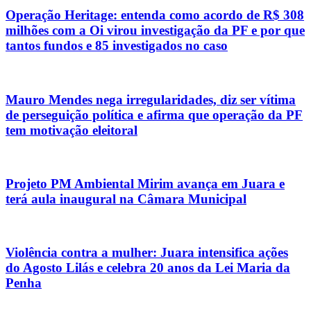
Operação Heritage: entenda como acordo de R$ 308
milhões com a Oi virou investigação da PF e por que
tantos fundos e 85 investigados no caso
Mauro Mendes nega irregularidades, diz ser vítima
de perseguição política e afirma que operação da PF
tem motivação eleitoral
Projeto PM Ambiental Mirim avança em Juara e
terá aula inaugural na Câmara Municipal
Violência contra a mulher: Juara intensifica ações
do Agosto Lilás e celebra 20 anos da Lei Maria da
Penha