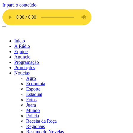
Ir para o conteúdo
Início
A Rádio
Equipe
Anuncie
Programação
Promoções
Notícias
Agro
Economia
Esporte
Estadual
Fotos
Juara
Mundo
Policia
Receita da Roça
Regionais
Resumo de Novelas