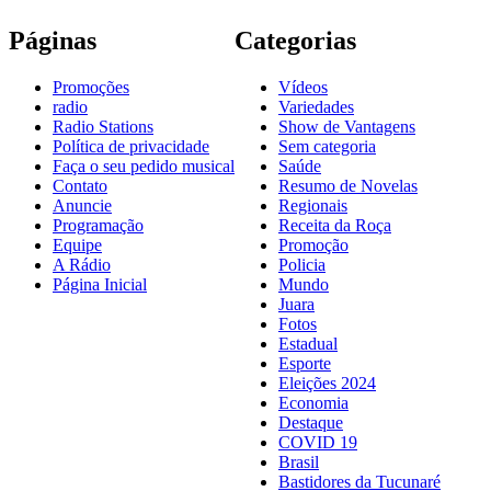
Páginas
Categorias
Promoções
Vídeos
radio
Variedades
Radio Stations
Show de Vantagens
Política de privacidade
Sem categoria
Faça o seu pedido musical
Saúde
Contato
Resumo de Novelas
Anuncie
Regionais
Programação
Receita da Roça
Equipe
Promoção
A Rádio
Policia
Página Inicial
Mundo
Juara
Fotos
Estadual
Esporte
Eleições 2024
Economia
Destaque
COVID 19
Brasil
Bastidores da Tucunaré