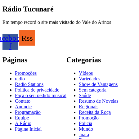
Rádio Tucunaré
Em tempo record o site mais visitado do Vale do Arinos
acebook-
Rss
f
Páginas
Categorias
Promoções
Vídeos
radio
Variedades
Radio Stations
Show de Vantagens
Política de privacidade
Sem categoria
Faça o seu pedido musical
Saúde
Contato
Resumo de Novelas
Anuncie
Regionais
Programação
Receita da Roça
Equipe
Promoção
A Rádio
Policia
Página Inicial
Mundo
Juara