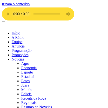
Ir para o conteúdo
Início
A Rádio
Equipe
Anuncie
Programação
Promoções
Notícias
Agro
Economia
Esporte
Estadual
Fotos
Juara
Mundo
Policia
Receita da Roça
Regionais
Resumo de Novelas