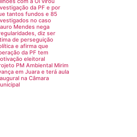
ilhões com a Oi virou
nvestigação da PF e por
ue tantos fundos e 85
nvestigados no caso
auro Mendes nega
rregularidades, diz ser
ítima de perseguição
olítica e afirma que
peração da PF tem
otivação eleitoral
rojeto PM Ambiental Mirim
vança em Juara e terá aula
naugural na Câmara
unicipal