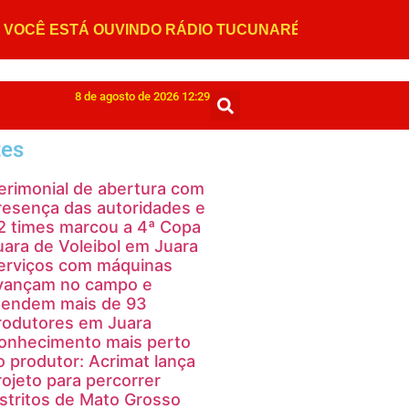
8 de agosto de 2026 12:29
tes
erimonial de abertura com
resença das autoridades e
2 times marcou a 4ª Copa
uara de Voleibol em Juara
erviços com máquinas
vançam no campo e
tendem mais de 93
rodutores em Juara
onhecimento mais perto
o produtor: Acrimat lança
rojeto para percorrer
istritos de Mato Grosso