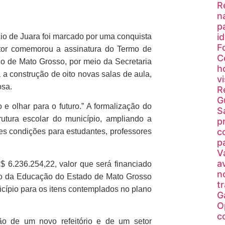
R
n
p
i
io de Juara foi marcado por uma conquista
F
stor comemorou a assinatura do Termo de
C
o de Mato Grosso, por meio da Secretaria
h
 construção de oito novas salas de aula,
v
osa.
R
G
 olhar para o futuro.” A formalização do
S
rutura escolar do município, ampliando a
p
c
s condições para estudantes, professores
p
V
a
 6.236.254,22, valor que será financiado
n
o da Educação do Estado de Mato Grosso
t
cípio para os itens contemplados no plano
G
O
c
ão de um novo refeitório e de um setor