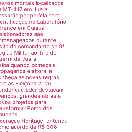
estos mortais localizados
a MT-417 em Juara
assarão por perícia para
dentificação no Laboratório
orence em Cuiabá
olaboradores são
omenageados durante
isita do comandante da 9ª
egião Militar ao Tiro de
uerra de Juara
aiba quando começa a
ropaganda eleitoral e
onheça as novas regras
ara as Eleições 2026
anderlei e Éder destacam
vanços, grandes obras e
ovos projetos para
ransformar Porto dos
aúchos
peração Heritage: entenda
omo acordo de R$ 308