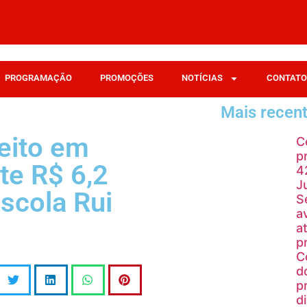
PROGRAMAÇÃO
PROMOÇÕES
NOTÍCIAS
CONTATO
Mais recen
eito em
C
p
te R$ 6,2
4
J
scola Rui
S
a
a
p
C
d
p
d