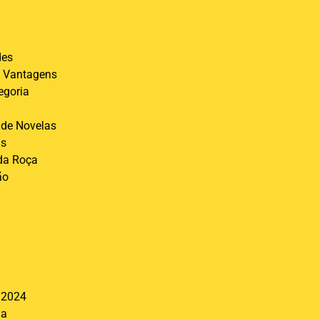
des
 Vantagens
egoria
de Novelas
is
 da Roça
ão
l
 2024
ia