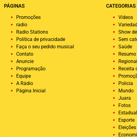
PÁGINAS
CATEGORIAS
Promoções
Vídeos
radio
Varieda
Radio Stations
Show de
Política de privacidade
Sem cat
Faça o seu pedido musical
Saúde
Contato
Resumo 
Anuncie
Regiona
Programação
Receita
Equipe
Promoç
A Rádio
Policia
Página Inicial
Mundo
Juara
Fotos
Estadua
Esporte
Eleições
Econom