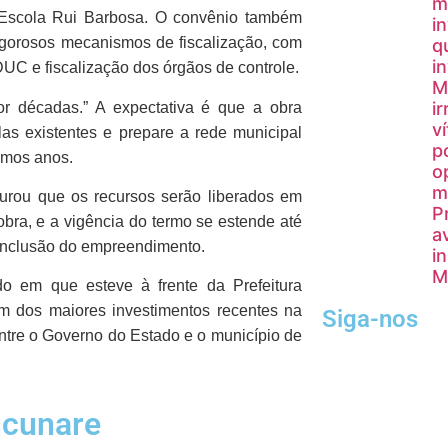
m
da Escola Rui Barbosa. O convênio também
i
gorosos mecanismos de fiscalização, com
q
i
UC e fiscalização dos órgãos de controle.
M
i
r décadas.” A expectativa é que a obra
v
as existentes e prepare a rede municipal
p
imos anos.
o
m
urou que os recursos serão liberados em
P
obra, e a vigência do termo se estende até
a
conclusão do empreendimento.
i
M
o em que esteve à frente da Prefeitura
m dos maiores investimentos recentes na
Siga-nos
entre o Governo do Estado e o município de
ucunare