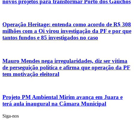
novos projetos para transformar Porto dos Gaúchos
Operação Heritage: entenda como acordo de R$ 308
milhões com a Oi virou investigação da PF e por que
tantos fundos e 85 investigados no caso
Mauro Mendes nega irregularidades, diz ser vítima
de perseguição política e afirma que operação da PF
tem motivação eleitoral
Projeto PM Ambiental Mirim avança em Juara e
terá aula inaugural na Câmara Municipal
Siga-nos