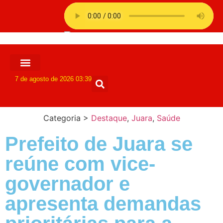
7 de agosto de 2026 03:39
Categoria >
Destaque
,
Juara
,
Saúde
Prefeito de Juara se
reúne com vice-
governador e
apresenta demandas