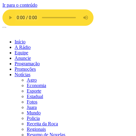
Ir para o conteúdo
Início
A Rádio
Equipe
Anuncie
Programação
Promoções
Notícias
Agro
Economia
Esporte
Estadual
Fotos
Juara
Mundo
Policia
Receita da Roça
Regionais
Resumo de Novelas