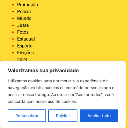
Promoção
Policia
Mundo
Juara
Fotos
Estadual
Esporte
Eleições
2024
Economia
Valorizamos sua privacidade
Destaque
COVID 19
Utilizamos cookies para aprimorar sua experiência de
Brasil
navegação, exibir anúncios ou conteúdo personalizado e
Bastidores
analisar nosso tráfego. Ao clicar em “Aceitar todos”, você
da Tucunaré
concorda com nosso uso de cookies.
Ativas
Agro
Personalizar
Rejeitar
Aceitar tudo