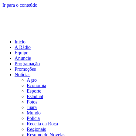
Ir para o conteúdo
Início
A Rádio
Equipe
Anuncie
Programação
Promoções
Notícias
Agro
Economia
Esporte
Estadual
Fotos
Juara
Mundo
Policia
Receita da Roça
Regionais
Resumo de Novelas