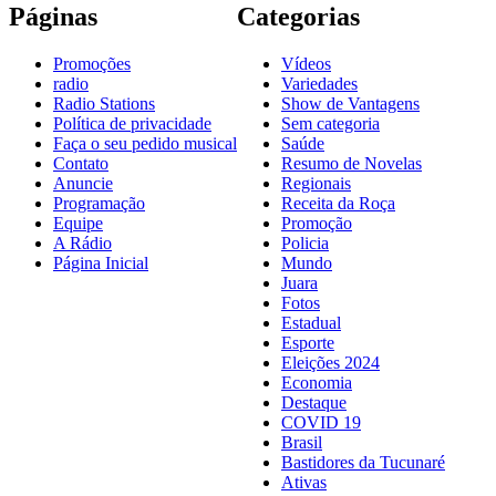
Páginas
Categorias
Promoções
Vídeos
radio
Variedades
Radio Stations
Show de Vantagens
Política de privacidade
Sem categoria
Faça o seu pedido musical
Saúde
Contato
Resumo de Novelas
Anuncie
Regionais
Programação
Receita da Roça
Equipe
Promoção
A Rádio
Policia
Página Inicial
Mundo
Juara
Fotos
Estadual
Esporte
Eleições 2024
Economia
Destaque
COVID 19
Brasil
Bastidores da Tucunaré
Ativas