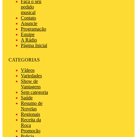
Faça o seu
pedido
musical
Contato
Anuncie
Programação
Equipe
A Rádio
Página Inicial
CATEGORIAS
Vídeos
Variedades
Show de
Vantagens
Sem categoria
Saúde
Resumo de
Novelas
Regionais
Receita da
Roça
Promoção
Policia