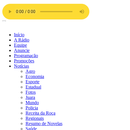
Ir
para
o
conteúdo
Início
A Rádio
Equipe
Anuncie
Programação
Promoções
Notícias
Agro
Economia
Esporte
Estadual
Fotos
Juara
Mundo
Policia
Receita da Roça
Regionais
Resumo de Novelas
Saúde