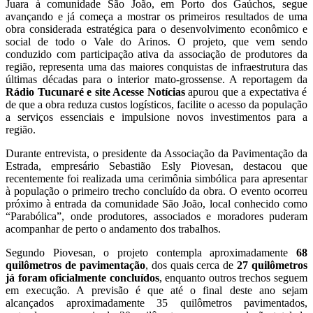
Juara à comunidade São João, em Porto dos Gaúchos, segue
avançando e já começa a mostrar os primeiros resultados de uma
obra considerada estratégica para o desenvolvimento econômico e
social de todo o Vale do Arinos. O projeto, que vem sendo
conduzido com participação ativa da associação de produtores da
região, representa uma das maiores conquistas de infraestrutura das
últimas décadas para o interior mato-grossense. A reportagem da
Rádio Tucunaré e site Acesse Notícias
apurou que a expectativa é
de que a obra reduza custos logísticos, facilite o acesso da população
a serviços essenciais e impulsione novos investimentos para a
região.
Durante entrevista, o presidente da Associação da Pavimentação da
Estrada, empresário Sebastião Esly Piovesan, destacou que
recentemente foi realizada uma cerimônia simbólica para apresentar
à população o primeiro trecho concluído da obra. O evento ocorreu
próximo à entrada da comunidade São João, local conhecido como
“Parabólica”, onde produtores, associados e moradores puderam
acompanhar de perto o andamento dos trabalhos.
Segundo Piovesan, o projeto contempla aproximadamente
68
quilômetros de pavimentação
, dos quais cerca de
27 quilômetros
já foram oficialmente concluídos
, enquanto outros trechos seguem
em execução. A previsão é que até o final deste ano sejam
alcançados aproximadamente 35 quilômetros pavimentados,