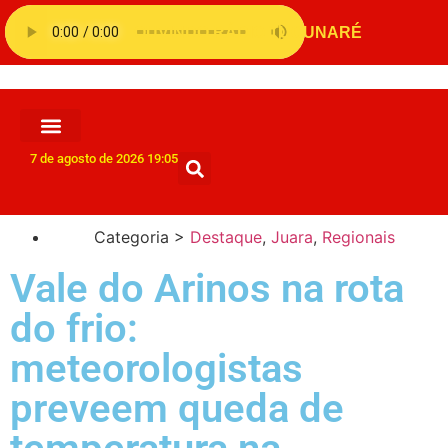
7 de agosto de 2026 19:05
Categoria >
Destaque
,
Juara
,
Regionais
Vale do Arinos na rota
do frio:
meteorologistas
preveem queda de