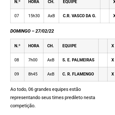
N.º
HORA
CH.
EQUIPE
07
15h30
AxB
C.R. VASCO DA G.
DOMINGO – 27/02/22
N.º
HORA
CH.
EQUIPE
X
08
7h00
AxB
S. E. PALMEIRAS
X
09
8h45
AxB
C. R. FLAMENGO
X
Ao todo, 06 grandes equipes estão
representando seus times predileto nesta
competição.