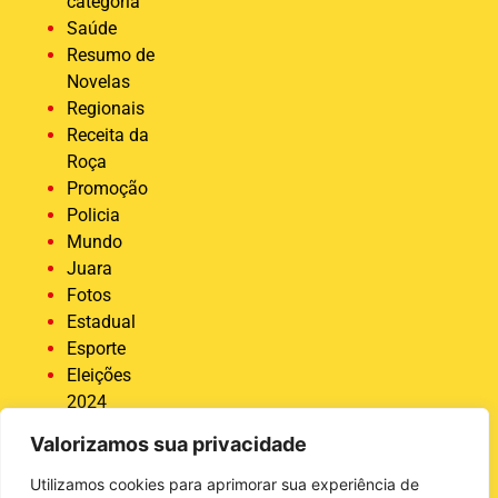
categoria
Saúde
Resumo de
Novelas
Regionais
Receita da
Roça
Promoção
Policia
Mundo
Juara
Fotos
Estadual
Esporte
Eleições
2024
Economia
Valorizamos sua privacidade
Destaque
COVID 19
Utilizamos cookies para aprimorar sua experiência de