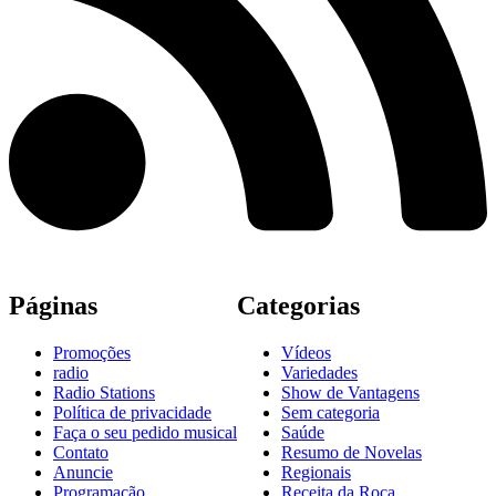
Páginas
Categorias
Promoções
Vídeos
radio
Variedades
Radio Stations
Show de Vantagens
Política de privacidade
Sem categoria
Faça o seu pedido musical
Saúde
Contato
Resumo de Novelas
Anuncie
Regionais
Programação
Receita da Roça