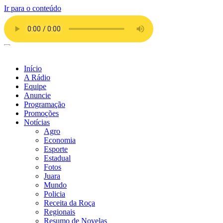
Ir para o conteúdo
Início
A Rádio
Equipe
Anuncie
Programação
Promoções
Notícias
Agro
Economia
Esporte
Estadual
Fotos
Juara
Mundo
Policia
Receita da Roça
Regionais
Resumo de Novelas