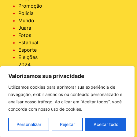
Promoção
Policia
Mundo
Juara
Fotos
Estadual
Esporte
Eleições
2024
Economia
Valorizamos sua privacidade
Destaque
COVID 19
Utilizamos cookies para aprimorar sua experiência de
Brasil
navegação, exibir anúncios ou conteúdo personalizado e
Bastidores
analisar nosso tráfego. Ao clicar em “Aceitar todos”, você
da Tucunaré
concorda com nosso uso de cookies.
Ativas
Agro
Personalizar
Rejeitar
Aceitar tudo