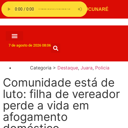
7 de agosto de 2026 08:06
Categoria >
Destaque
,
Juara
,
Policia
Comunidade está de
luto: filha de vereador
perde a vida em
afogamento