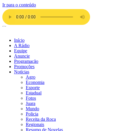
Ir para o conteúdo
Início
A Rádio
Equipe
Anuncie
Programação
Promoções
Notícias
Agro
Economia
Esporte
Estadual
Fotos
Juara
Mundo
Policia
Receita da Roça
Regionais
Resumo de Novelas