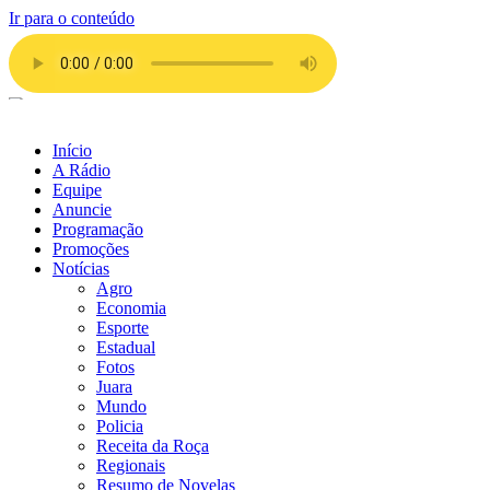
Ir para o conteúdo
Início
A Rádio
Equipe
Anuncie
Programação
Promoções
Notícias
Agro
Economia
Esporte
Estadual
Fotos
Juara
Mundo
Policia
Receita da Roça
Regionais
Resumo de Novelas