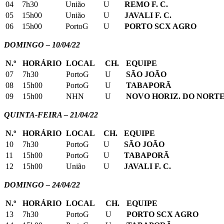
04
7h30
União
U
REMO F. C.
05
15h00
União
U
JAVALI F. C.
06
15h00
PortoG
U
PORTO SCX AGRO
DOMINGO – 10/04/22
N.º
HORÁRIO
LOCAL
CH.
EQUIPE
07
7h30
PortoG
U
SÃO JOÃO
08
15h00
PortoG
U
TABAPORÃ
09
15h00
NHN
U
NOVO HORIZ. DO NORT
QUINTA-FEIRA – 21/04/22
N.º
HORÁRIO
LOCAL
CH.
EQUIPE
10
7h30
PortoG
U
SÃO JOÃO
11
15h00
PortoG
U
TABAPORÃ
12
15h00
União
U
JAVALI F. C.
DOMINGO – 24/04/22
N.º
HORÁRIO
LOCAL
CH.
EQUIPE
13
7h30
PortoG
U
PORTO SCX AGRO