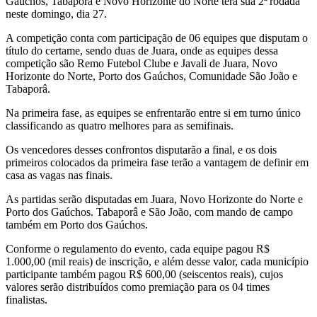
Gaúchos, Tabaporã e Novo Horizonte do Norte terá sua 2ª rodada
neste domingo, dia 27.
A competição conta com participação de 06 equipes que disputam o
título do certame, sendo duas de Juara, onde as equipes dessa
competição são Remo Futebol Clube e Javali de Juara, Novo
Horizonte do Norte, Porto dos Gaúchos, Comunidade São João e
Tabaporâ.
Na primeira fase, as equipes se enfrentarão entre si em turno único
classificando as quatro melhores para as semifinais.
Os vencedores desses confrontos disputarão a final, e os dois
primeiros colocados da primeira fase terão a vantagem de definir em
casa as vagas nas finais.
As partidas serão disputadas em Juara, Novo Horizonte do Norte e
Porto dos Gaúchos. Tabaporâ e São João, com mando de campo
também em Porto dos Gaúchos.
Conforme o regulamento do evento, cada equipe pagou R$
1.000,00 (mil reais) de inscrição, e além desse valor, cada município
participante também pagou R$ 600,00 (seiscentos reais), cujos
valores serão distribuídos como premiação para os 04 times
finalistas.