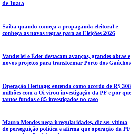
de Juara
Saiba quando começa a propaganda eleitoral e
conheça as novas regras para as Eleições 2026
Vanderlei e Éder destacam avanços, grandes obras e
novos projetos para transformar Porto dos Gaúchos
Operação Heritage: entenda como acordo de R$ 308
milhões com a Oi virou investigação da PF e por que
tantos fundos e 85 investigados no caso
Mauro Mendes nega irregularidades, diz ser vítima
de perseguição política e afirma que operação da PF