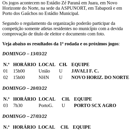
Os jogos acontecem no Estádio Zé Paraná em Juara, em Novo
Horizonte do Norte, na sede da ASPUNORT, em Tabaporã e em
Porto dos Gaúchos no Estádio Municipal.
Segundo o regulamento da organização poderão participar da
competição somente atletas residentes no município com a devida
comprovação de título de eleitor e documento com foto.
Veja abaixo os resultados da 1ª rodada e os próximos jogos
:
DOMINGO – 13/03/22
N.º
HORÁRIO
LOCAL
CH.
EQUIPE
01
15h00
União
U
JAVALI F. C.
02
15h00
NHN
U
NOVO HORIZ. DO NORTE
DOMINGO – 20/03/22
N.º
HORÁRIO
LOCAL
CH.
EQUIPE
03
7h30
PortoG.
U
PORTO SCX AGRO
DOMINGO – 27/03/22
N.º
HORÁRIO
LOCAL
CH.
EQUIPE