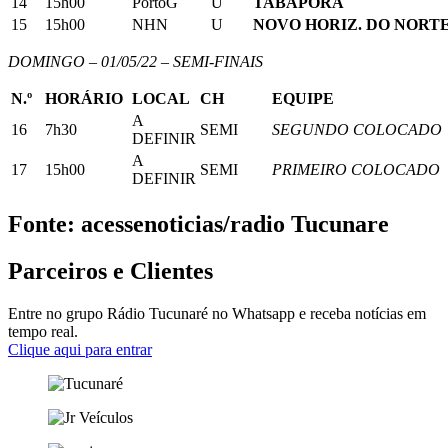
14
15h00
PortoG
U
TABAPORÃ
15
15h00
NHN
U
NOVO HORIZ. DO NORT
DOMINGO – 01/05/22 – SEMI-FINAIS
N.º
HORÁRIO
LOCAL
CH
EQUIPE
A
16
7h30
SEMI
SEGUNDO COLOCADO
DEFINIR
A
17
15h00
SEMI
PRIMEIRO COLOCADO
DEFINIR
Fonte: acessenoticias/radio Tucunare
Parceiros e Clientes
Entre no grupo Rádio Tucunaré no Whatsapp e receba notícias em
tempo real.
Clique aqui para entrar