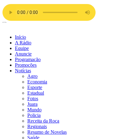
Ir
para
o
conteúdo
Início
A Rádio
Equipe
Anuncie
Programação
Promoções
Notícias
Agro
Economia
Esporte
Estadual
Fotos
Juara
Mundo
Policia
Receita da Roça
Regionais
Resumo de Novelas
Saúde