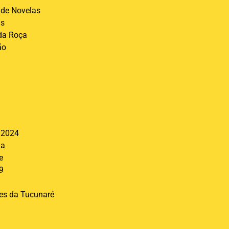
de Novelas
is
 da Roça
ão
l
 2024
ia
e
9
res da Tucunaré