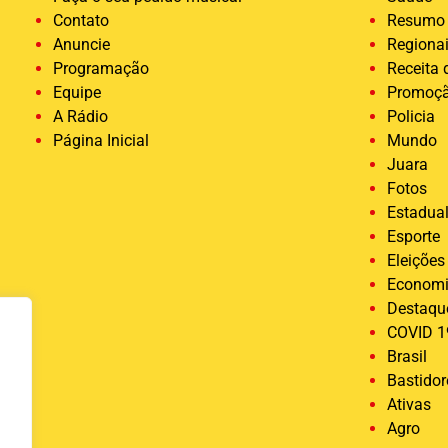
Contato
Resumo 
Anuncie
Regiona
Programação
Receita
Equipe
Promoç
A Rádio
Policia
Página Inicial
Mundo
Juara
Fotos
Estadua
Esporte
Eleições
Econom
Destaqu
COVID 1
Brasil
Bastido
Ativas
Agro