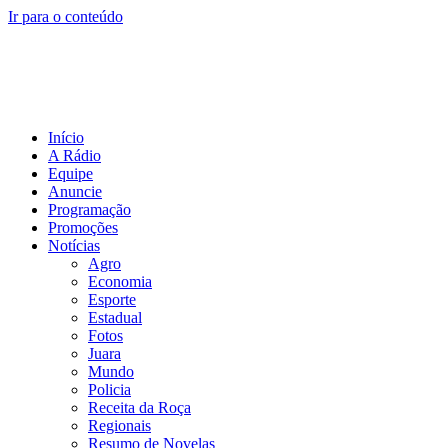
Ir para o conteúdo
Início
A Rádio
Equipe
Anuncie
Programação
Promoções
Notícias
Agro
Economia
Esporte
Estadual
Fotos
Juara
Mundo
Policia
Receita da Roça
Regionais
Resumo de Novelas