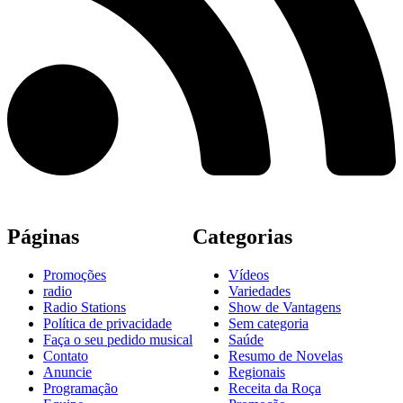
Páginas
Categorias
Promoções
Vídeos
radio
Variedades
Radio Stations
Show de Vantagens
Política de privacidade
Sem categoria
Faça o seu pedido musical
Saúde
Contato
Resumo de Novelas
Anuncie
Regionais
Programação
Receita da Roça