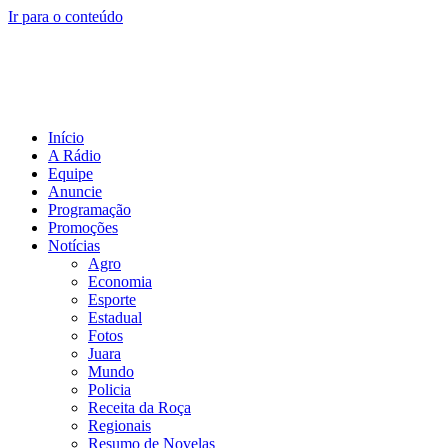
Ir para o conteúdo
Início
A Rádio
Equipe
Anuncie
Programação
Promoções
Notícias
Agro
Economia
Esporte
Estadual
Fotos
Juara
Mundo
Policia
Receita da Roça
Regionais
Resumo de Novelas