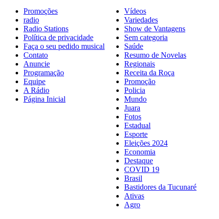
Promoções
Vídeos
radio
Variedades
Radio Stations
Show de Vantagens
Política de privacidade
Sem categoria
Faça o seu pedido musical
Saúde
Contato
Resumo de Novelas
Anuncie
Regionais
Programação
Receita da Roça
Equipe
Promoção
A Rádio
Policia
Página Inicial
Mundo
Juara
Fotos
Estadual
Esporte
Eleições 2024
Economia
Destaque
COVID 19
Brasil
Bastidores da Tucunaré
Ativas
Agro