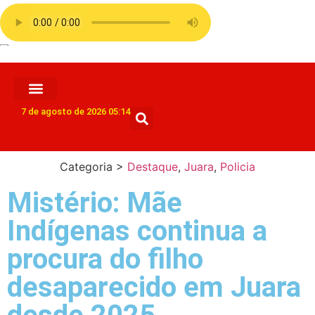
7 de agosto de 2026 05:14
Categoria >
Destaque
,
Juara
,
Policia
Mistério: Mãe
Indígenas continua a
procura do filho
desaparecido em Juara