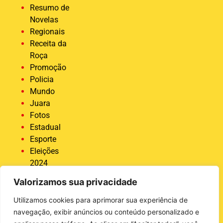
Resumo de
Novelas
Regionais
Receita da
Roça
Promoção
Policia
Mundo
Juara
Fotos
Estadual
Esporte
Eleições
2024
Economia
Valorizamos sua privacidade
Destaque
COVID 19
Utilizamos cookies para aprimorar sua experiência de
Brasil
navegação, exibir anúncios ou conteúdo personalizado e
Bastidores