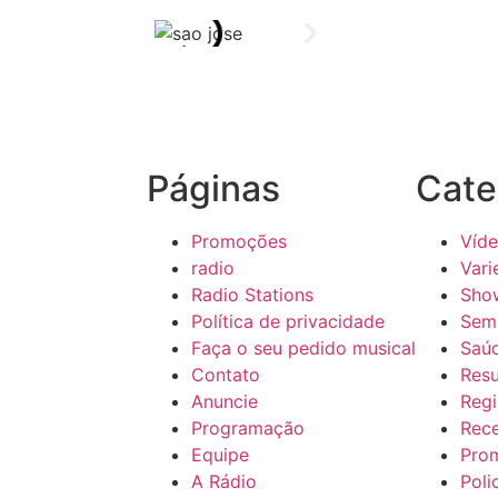
Páginas
Cate
Promoções
Víd
radio
Vari
Radio Stations
Sho
Política de privacidade
Sem 
Faça o seu pedido musical
Saú
Contato
Res
Anuncie
Regi
Programação
Rece
Equipe
Pro
A Rádio
Poli