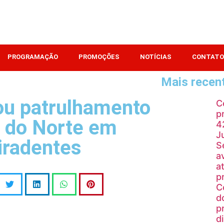
PROGRAMAÇÃO
PROMOÇÕES
NOTÍCIAS
CONTATO
Mais recen
icou patrulhamento
C
p
a do Norte em
4
J
iradentes
S
a
a
p
C
d
p
d