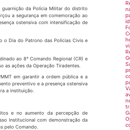
R
uarnição da Polícia Militar do distrito
n
p
forçou a segurança em comemoração ao
i
resença ostensiva com intensificação de
F
C
h
o o Dia do Patrono das Polícias Civis e
v
R
G
ordinado ao 8° Comando Regional (CR) e
S
so as ações da Operação Tiradentes.
p
c
PMMT em garantir a ordem pública e a
p
mento preventivo e a presença ostensiva
V
a a instituição.
a
n
t
G
litos e no aumento da percepção de
O
isso Institucional com demonstração da
c
as pelo Comando.