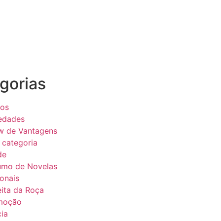
gorias
eos
edades
w de Vantagens
categoria
de
umo de Novelas
onais
ita da Roça
moção
cia