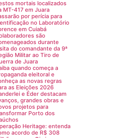
estos mortais localizados
a MT-417 em Juara
assarão por perícia para
dentificação no Laboratório
orence em Cuiabá
olaboradores são
omenageados durante
isita do comandante da 9ª
egião Militar ao Tiro de
uerra de Juara
aiba quando começa a
ropaganda eleitoral e
onheça as novas regras
ara as Eleições 2026
anderlei e Éder destacam
vanços, grandes obras e
ovos projetos para
ransformar Porto dos
aúchos
peração Heritage: entenda
omo acordo de R$ 308