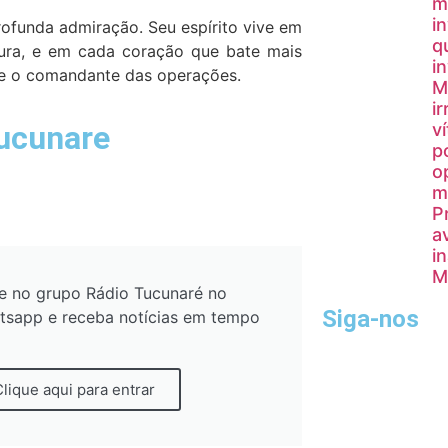
m
i
rofunda admiração. Seu espírito vive em
q
ura, e em cada coração que bate mais
i
sse o comandante das operações.
M
i
Tucunare
v
p
o
m
P
a
i
M
e no grupo Rádio Tucunaré no
Siga-nos
tsapp e receba notícias em tempo
Clique aqui para entrar