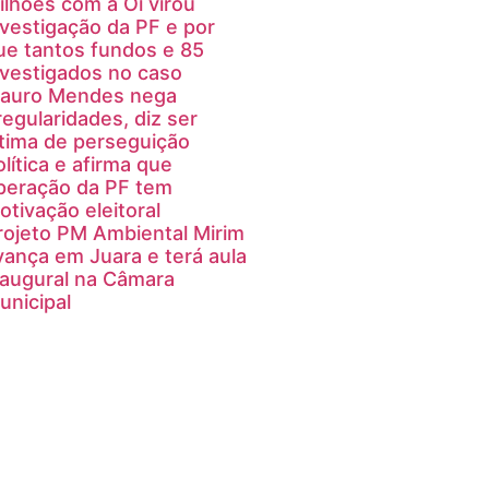
ilhões com a Oi virou
nvestigação da PF e por
ue tantos fundos e 85
nvestigados no caso
auro Mendes nega
rregularidades, diz ser
ítima de perseguição
olítica e afirma que
peração da PF tem
otivação eleitoral
rojeto PM Ambiental Mirim
vança em Juara e terá aula
naugural na Câmara
unicipal