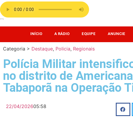
INÍCIO
A RÁDIO
EQUIPE
ANUNCIE
Categoria >
Destaque
,
Policia
,
Regionais
Polícia Militar intensif
no distrito de American
Tabaporã na Operação T
22/04/2026
05:58