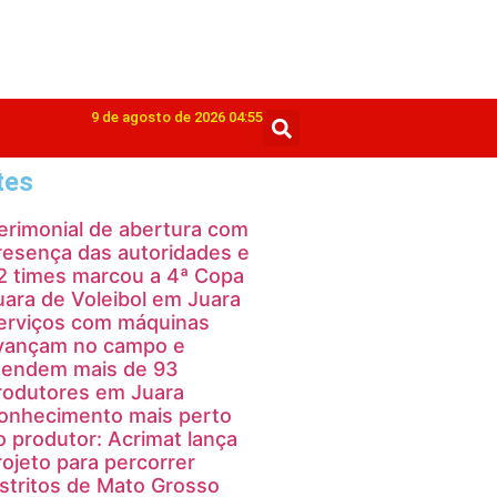
9 de agosto de 2026 04:55
tes
erimonial de abertura com
resença das autoridades e
2 times marcou a 4ª Copa
uara de Voleibol em Juara
erviços com máquinas
vançam no campo e
tendem mais de 93
rodutores em Juara
onhecimento mais perto
o produtor: Acrimat lança
rojeto para percorrer
istritos de Mato Grosso