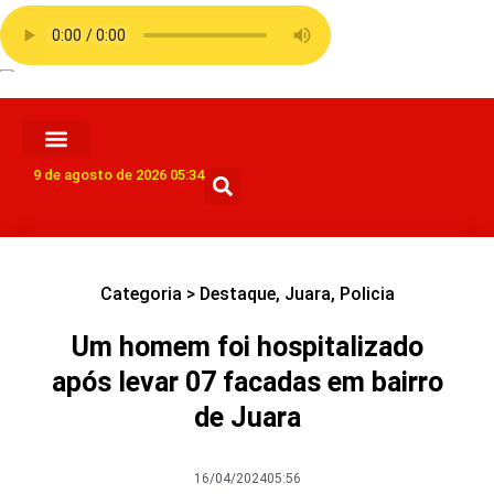
9 de agosto de 2026 05:34
Categoria >
Destaque
,
Juara
,
Policia
Um homem foi hospitalizado
após levar 07 facadas em bairro
de Juara
16/04/2024
05:56