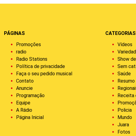
PÁGINAS
CATEGORIAS
Promoções
Vídeos
radio
Varieda
Radio Stations
Show de
Política de privacidade
Sem cat
Faça o seu pedido musical
Saúde
Contato
Resumo 
Anuncie
Regionai
Programação
Receita
Equipe
Promoç
A Rádio
Policia
Página Inicial
Mundo
Juara
Fotos