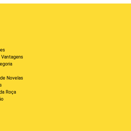
des
 Vantagens
egoria
de Novelas
s
 da Roça
ão