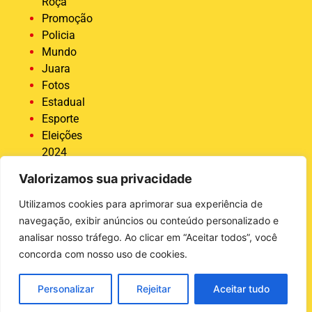
Roça
Promoção
Policia
Mundo
Juara
Fotos
Estadual
Esporte
Eleições
2024
Economia
Valorizamos sua privacidade
Destaque
COVID 19
Utilizamos cookies para aprimorar sua experiência de
Brasil
navegação, exibir anúncios ou conteúdo personalizado e
Bastidores
analisar nosso tráfego. Ao clicar em “Aceitar todos”, você
da Tucunaré
concorda com nosso uso de cookies.
Ativas
Agro
Personalizar
Rejeitar
Aceitar tudo